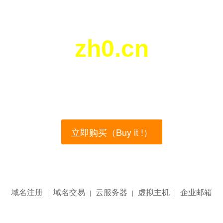
zh0.cn
您所访问的域名正在西部数码（west.cn）出售！
main name is currently for sale on the west.cn, Buy
立即购买（Buy it !）
域名注册
域名交易
云服务器
虚拟主机
企业邮箱
|
|
|
|