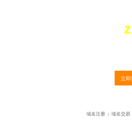
z
您所访问的域名正在
This domain name is current
立即购
域名注册
域名交易
|